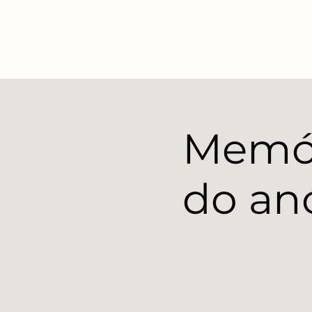
Memór
do an