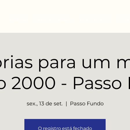
INÍCIO
QUEM SOMOS
PORTFÓLIO
CAR
ias para um 
o 2000 - Passo
sex., 13 de set.
  |  
Passo Fundo
O registro está fechado